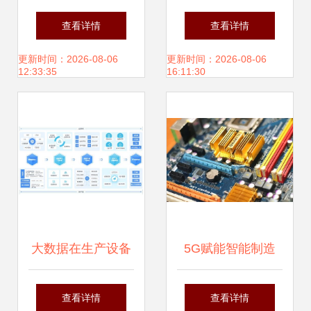
司 苹果的“吸星大
领先及前瞻性三大
查看详情
查看详情
法”如何重塑数据服
趋势 以数据服务引
更新时间：2026-08-06
更新时间：2026-08-06
12:33:35
16:11:30
务未来
领AI客户需求
大数据在生产设备
5G赋能智能制造
管理中的创新应用
解锁数据处理服务
查看详情
查看详情