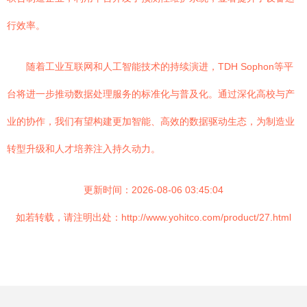
行效率。
随着工业互联网和人工智能技术的持续演进，TDH Sophon等平
台将进一步推动数据处理服务的标准化与普及化。通过深化高校与产
业的协作，我们有望构建更加智能、高效的数据驱动生态，为制造业
转型升级和人才培养注入持久动力。
更新时间：2026-08-06 03:45:04
如若转载，请注明出处：http://www.yohitco.com/product/27.html